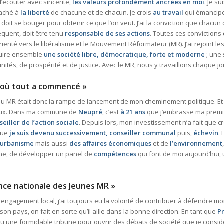
d’écouter avec sincérité,
les valeurs profondément ancrées en moi
. Je s
taché à
la liberté
de chacune et de chacun. Je crois
au travail
qui émancipe
n doit se bouger pour obtenir ce que l’on veut. J’ai la conviction que chacu
équent, doit être tenu
responsable de ses actions
. Toutes ces convictions
orienté vers le libéralisme et le Mouvement Réformateur (MR). J’ai rejoint l
ruire ensemble
une société libre, démocratique, forte et moderne
; une
unités, de prospérité et de justice. Avec le MR, nous y travaillons chaque jo
à où tout a commencé »
 MR était donc la rampe de lancement de mon cheminement politique. Et il
aux. Dans ma commune de
Neupré
, c’est
à 21 ans
que j’embrasse ma premiè
seiller de l’action sociale
. Depuis lors, mon investissement n’a fait que cr
que
je suis devenu successivement, conseiller communal
puis,
échevin
.
l’urbanisme
mais aussi
des affaires économiques
et de
l’environnement
une, de développer un panel de
compétences
qui font de moi aujourd’hui
nce nationale des Jeunes MR »
engagement local, j’ai toujours eu la volonté de contribuer à défendre mon
n pays, on fait en sorte qu’il aille dans la bonne direction. En tant que
P
i eu une formidable tribune pour ouvrir des débats de société que je cons