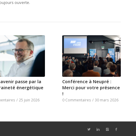
oujours ouverte.
avenir passe par la
Conférence à Neupré :
raineté énergétique
Merci pour votre présence
!
entaires
/
25 juin 2026
0 Commentaires
/
30 mars 2026