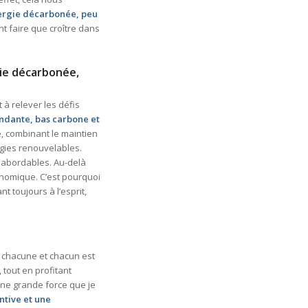
ergie décarbonée, peu
t faire que croître dans
gie décarbonée,
 à relever les défis
ndante, bas carbone et
, combinant le maintien
gies renouvelables.
 abordables. Au-delà
omique. C’est pourquoi
 toujours à l’esprit,
chacune et chacun est
, tout en profitant
une grande force que je
entive et une