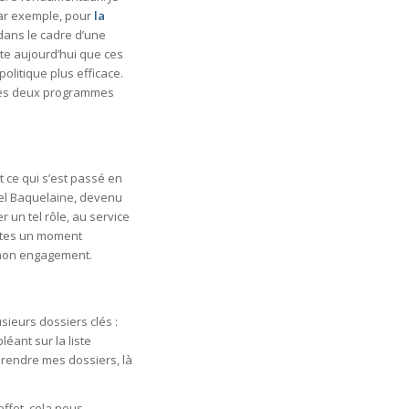
 par exemple, pour
la
ans le cadre d’une
te aujourd’hui que ces
olitique plus efficace.
s les deux programmes
t ce qui s’est passé en
el Baquelaine, devenu
un tel rôle, au service
certes un moment
 mon engagement.
usieurs dossiers clés :
léant sur la liste
eprendre mes dossiers, là
ffet, cela nous