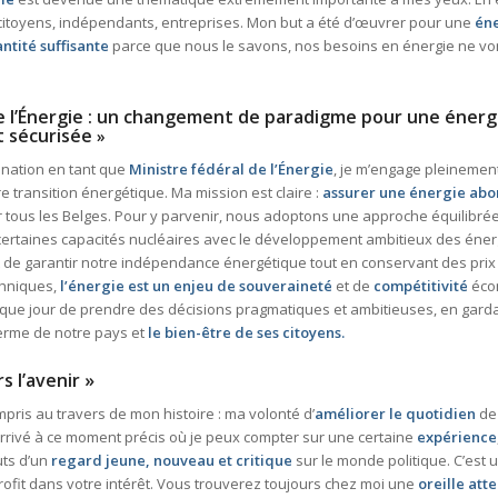
citoyens, indépendants, entreprises. Mon but
a été d’œuvrer pour
une
én
ntité suffisante
parce que nous le savons, nos besoins en énergie ne von
de l’Énergie : un changement de paradigme pour une éner
t sécurisée
»
nation en tant que
Ministre fédéral de l’Énergie
, je m’engage pleinement
e transition énergétique. Ma mission est claire :
assurer une énergie abo
 tous les Belges. Pour y parvenir, nous adoptons une approche équilibrée
certaines capacités nucléaires avec le développement ambitieux des éner
t de garantir notre indépendance énergétique tout en conservant des prix
chniques,
l’énergie est un enjeu de souveraineté
et de
compétitivité
écon
aque jour de prendre des décisions pragmatiques et ambitieuses, en gardant
 terme de notre pays et
le bien-être de ses citoyens.
s l’avenir »
pris au travers de mon histoire : ma volonté d’
améliorer le quotidien
de 
 arrivé à ce moment précis où je peux compter sur une certaine
expérience
ts d’un
regard jeune, nouveau et critique
sur le monde politique. C’est 
rofit dans votre intérêt. Vous trouverez toujours chez moi une
oreille att