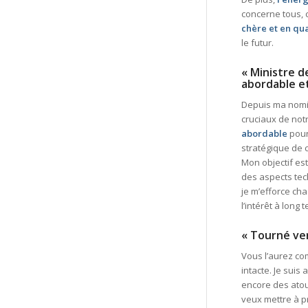
concerne tous, 
chère et en qua
le futur.
« Ministre 
abordable e
Depuis ma nomi
cruciaux de notr
abordable
pour
stratégique de 
Mon objectif es
des aspects te
je m’efforce ch
l’intérêt à long
« Tourné ver
Vous l’aurez com
intacte. Je suis
encore des atou
veux mettre à p