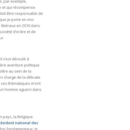
uis, par exemple,
 et qui récompense.
n doit être responsable de
 que je porte en moi
es libéraux en 2010 dans
 société d’ordre et de
ur.
 s’est déroulé à
re aventure politique
oître au sein de la
 En charge de la délicate
, ces thématiques m’ont
, un homme aguerri dans
 pays, la Belgique.
résident national des
idère fondamentaux. Je