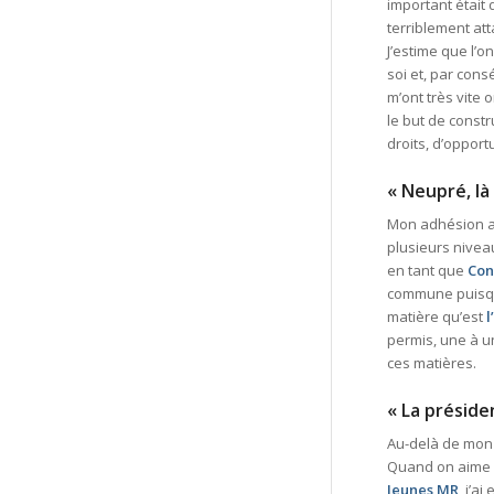
important était 
terriblement at
J’estime que l’o
soi et, par cons
m’ont très vite 
le but de const
droits, d’opport
« Neupré, l
Mon adhésion au
plusieurs nive
en tant que
Con
commune puis
matière qu’est
permis, une à 
ces matières.
« La préside
Au-delà de mon 
Quand on aime so
Jeunes MR
, j’a