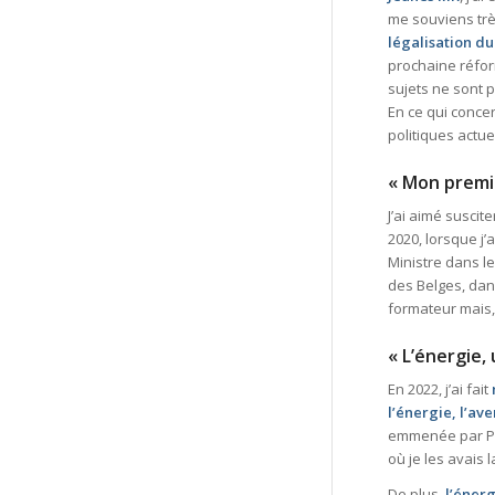
me souviens très
légalisation d
prochaine réfor
sujets ne sont p
En ce qui conce
politiques actue
« Mon premi
J’ai aimé suscit
2020, lorsque j’
Ministre dans l
des Belges, dans
formateur mais,
«
L’énergie,
En 2022, j’ai fait
l’énergie, l’ave
emmenée
par P
où je les avais 
De plus,
l’éner