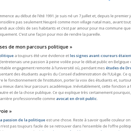
mence au début de l’été 1991. Je suis né un 7 juillet et, depuis le premier j
 considère pas seulement Neupré comme mon village natal mais, avant tout
 grandi aux côtés de ses habitants et c’est par amour pour ma commune que j
itiquement. C’est une façon pour moi de rendre la pareille.
ses de mon parcours politique »
olitique
a toujours été une évidence et
les signes avant-coureurs étaie
 j’entretenais une passion à peine voilée pour le débat public en Belgiqu
itable engagement remonte à l’université où, pendant mes
études de Dro
ésentant des étudiants auprès du Conseil d’administration de l’ULiège. Ce 
e le fonctionnement de l’institution, porter la voix des étudiants et, surtou
u mieux dans leur parcours académique. Inévitablement, cette fonction a fi
’autre et de la chose publique. Ce qui explique très certainement pourquoi, 
rrière professionnelle comme
avocat en droit public
.
voie »
la passion de la politique
est une chose. Reste à savoir quelle couleur o
 n’est pas toujours facile de se retrouver dans l’ensemble de l’offre politiq