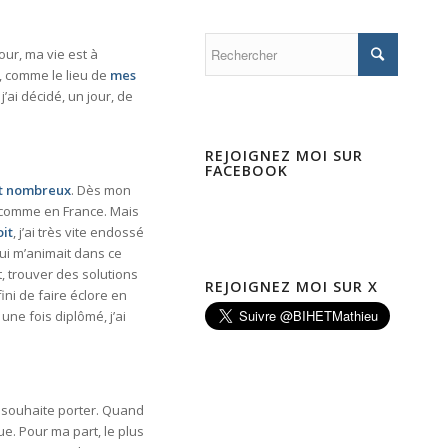
our, ma vie est à
, comme le lieu de
mes
’ai décidé, un jour, de
REJOIGNEZ MOI SUR
FACEBOOK
nt nombreux
. Dès mon
e comme en France. Mais
it
, j’ai très vite endossé
qui m’animait dans ce
t, trouver des solutions
REJOIGNEZ MOI SUR X
ni de faire éclore en
une fois diplômé, j’ai
n souhaite porter. Quand
ue. Pour ma part, le plus