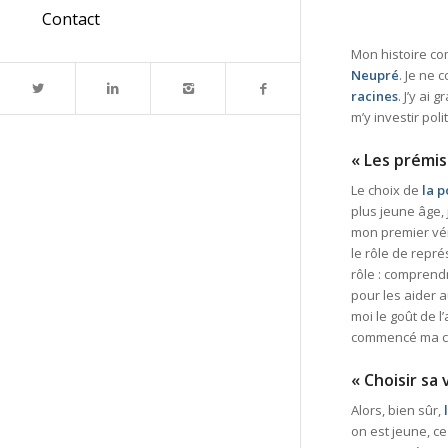
Contact
Mon histoire com
Neupré
. Je ne
racines
. J’y ai
m’y investir pol
« Les prémis
Le choix de
la p
plus jeune âge,
mon premier vér
le rôle de repr
rôle : comprendr
pour les aider a
moi le goût de l
commencé ma ca
« Choisir sa 
Alors, bien sûr,
on est jeune, ce