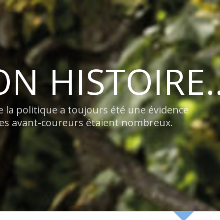
N HISTOIRE
e la politique a toujours été une évidence
gnes avant-coureurs étaient nombreux.