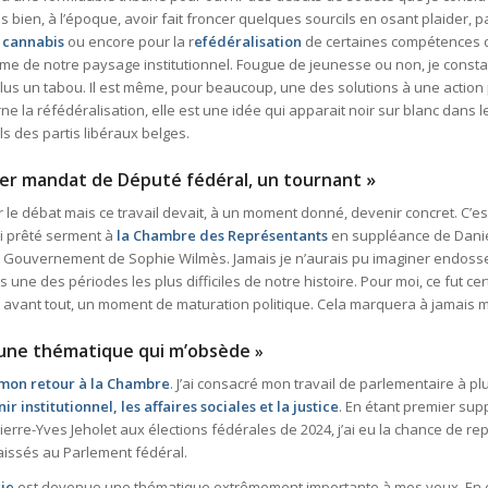
 bien, à l’époque, avoir fait froncer quelques sourcils en osant plaider,
u cannabis
ou encore pour la r
efédéralisation
de certaines compétences d
me de notre paysage institutionnel. Fougue de jeunesse ou non, je consta
lus un tabou. Il est même, pour beaucoup, une des solutions à une action p
rne la réfédéralisation, elle est une idée qui apparait noir sur blanc dan
ls des partis libéraux belges.
er mandat de Député fédéral, un tournant »
er le débat mais ce travail devait, à un moment donné, devenir concret. C’es
ai prêté serment à
la Chambre des Représentants
en suppléance de Dani
e Gouvernement de Sophie Wilmès. Jamais je n’aurais pu imaginer endosser 
 une des périodes les plus difficiles de notre histoire. Pour moi, ce fut 
 avant tout, un moment de maturation politique. Cela marquera à jamais
 une thématique qui m’obsède
»
mon retour à la Chambre
. J’ai consacré mon travail de parlementaire à pl
nir institutionnel, les affaires sociales et la justice
. En étant premier supp
ierre-Yves Jeholet aux élections fédérales de 2024, j’ai eu la chance de r
laissés au Parlement fédéral.
gie
est devenue une thématique extrêmement importante à mes yeux. En e