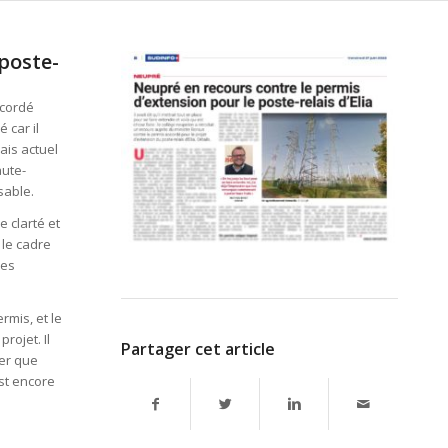
poste-
ccordé
 car il
ais actuel
aute-
sable.
 clarté et
 le cadre
ses
rmis, et le
rojet. Il
Partager cet article
ter que
est encore