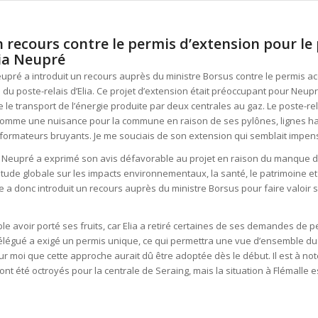
 recours contre le permis d’extension pour le 
lia Neupré
eupré a introduit un recours auprès du ministre Borsus contre le permis a
 du poste-relais d’Elia. Ce projet d’extension était préoccupant pour Neupré
 le transport de l’énergie produite par deux centrales au gaz. Le poste-rel
comme une nuisance pour la commune en raison de ses pylônes, lignes h
sformateurs bruyants. Je me souciais de son extension qui semblait impen
eupré a exprimé son avis défavorable au projet en raison du manque de
étude globale sur les impacts environnementaux, la santé, le patrimoine et
ge a donc introduit un recours auprès du ministre Borsus pour faire valoir 
.
e avoir porté ses fruits, car Elia a retiré certaines de ses demandes de pe
élégué a exigé un permis unique, ce qui permettra une vue d’ensemble du p
ur moi que cette approche aurait dû être adoptée dès le début. Il est à no
ont été octroyés pour la centrale de Seraing, mais la situation à Flémalle 