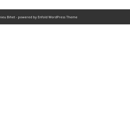
hieu Bihet
-
powered by Enfold WordPress Theme