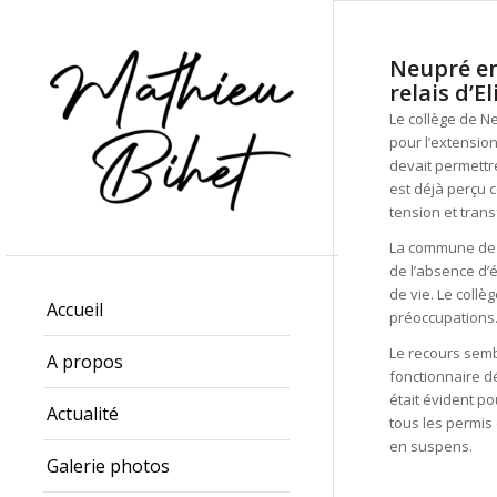
Neupré en
relais d’E
Le collège de N
pour l’extension
devait permettre
est déjà perçu 
tension et tran
La commune de N
de l’absence d’
de vie. Le collè
Accueil
préoccupations
Le recours sembl
A propos
fonctionnaire d
était évident po
Actualité
tous les permis 
en suspens.
Galerie photos