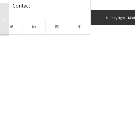
Contact
Logements de transit:
© Copyright -
Mat
le dossier se débloque
enfin