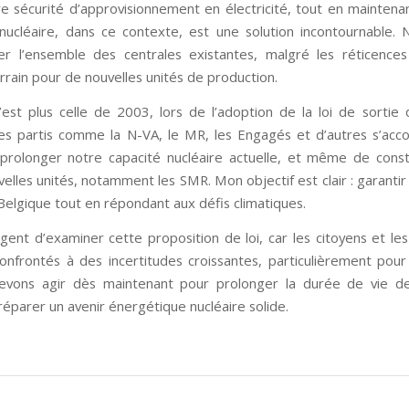
re sécurité d’approvisionnement en électricité, tout en maintena
 nucléaire, dans ce contexte, est une solution incontournable.
r l’ensemble des centrales existantes, malgré les réticences
rrain pour de nouvelles unités de production.
’est plus celle de 2003, lors de l’adoption de la loi de sortie 
des partis comme la N-VA, le MR, les Engagés et d’autres s’acco
prolonger notre capacité nucléaire actuelle, et même de const
lles unités, notamment les SMR. Mon objectif est clair : garanti
 Belgique tout en répondant aux défis climatiques.
urgent d’examiner cette proposition de loi, car les citoyens et le
onfrontés à des incertitudes croissantes, particulièrement pour 
devons agir dès maintenant pour prolonger la durée de vie d
réparer un avenir énergétique nucléaire solide.