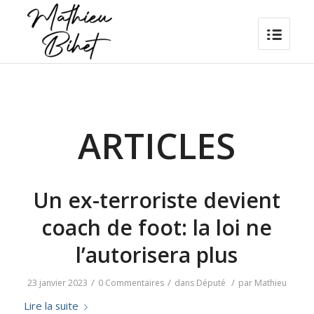
ARTICLES
Un ex-terroriste devient
coach de foot: la loi ne
l’autorisera plus
/
/
/
23 janvier 2023
0 Commentaires
dans
Député
par
Mathieu
Lire la suite