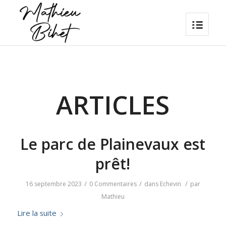
ARTICLES
Le parc de Plainevaux est
prêt!
/
/
/
16 septembre 2023
0 Commentaires
dans
Echevin
par
Mathieu
Lire la suite