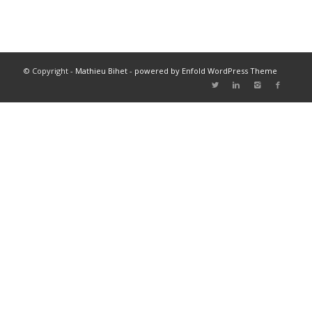
© Copyright -
Mathieu Bihet
-
powered by Enfold WordPress Theme