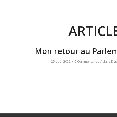
ARTICL
Mon retour au Parlem
/
/
25 août 2022
0 Commentaires
dans
Dép