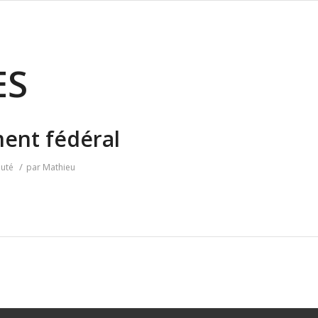
ES
ent fédéral
/
uté
par
Mathieu