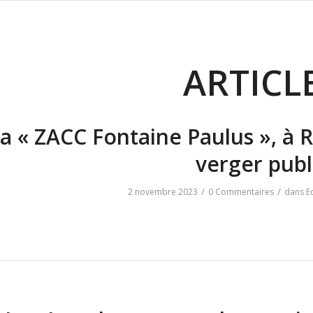
ARTICL
a « ZACC Fontaine Paulus », à 
verger publ
/
/
2 novembre 2023
0 Commentaires
dans
E