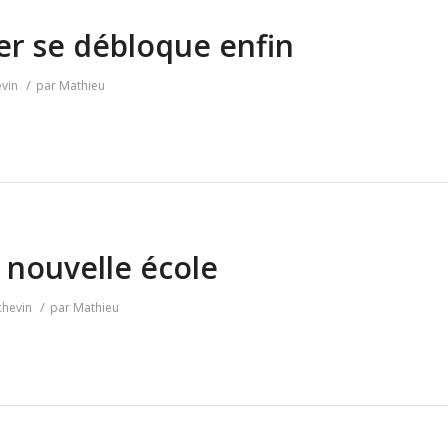
er se débloque enfin
/
vin
par
Mathieu
a nouvelle école
/
chevin
par
Mathieu