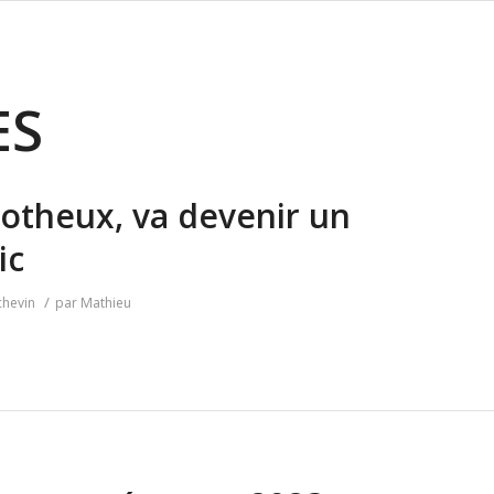
ES
Rotheux, va devenir un
ic
/
chevin
par
Mathieu