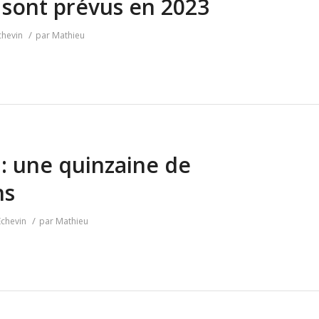
 sont prévus en 2023
/
chevin
par
Mathieu
 : une quinzaine de
ns
/
Echevin
par
Mathieu