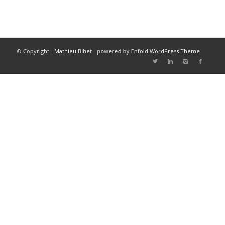
© Copyright -
Mathieu Bihet
-
powered by Enfold WordPress Theme