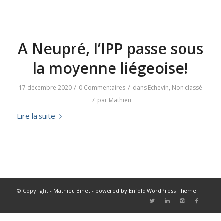
A Neupré, l’IPP passe sous
la moyenne liégeoise!
/
/
17 décembre 2020
0 Commentaires
dans
Echevin
,
Non classé
/
par
Mathieu
Lire la suite
© Copyright -
Mathieu Bihet
-
powered by Enfold WordPress Theme