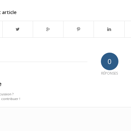
 article
0
RÉPONSES
e
scussion ?
 contribuer !