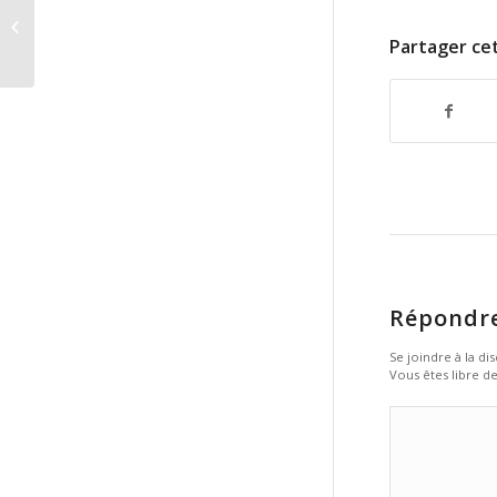
Entry with Post Format « Video »
Partager cet
Répondr
Se joindre à la di
Vous êtes libre de