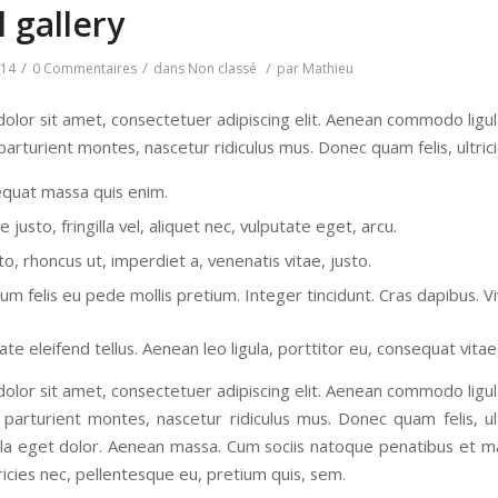
l gallery
/
/
/
014
0 Commentaires
dans
Non classé
par
Mathieu
olor sit amet, consectetuer adipiscing elit. Aenean commodo ligu
parturient montes, nascetur ridiculus mus. Donec quam felis, ultric
equat massa quis enim.
justo, fringilla vel, aliquet nec, vulputate eget, arcu.
to, rhoncus ut, imperdiet a, venenatis vitae, justo.
tum felis eu pede mollis pretium. Integer tincidunt. Cras dapibus.
te eleifend tellus. Aenean leo ligula, porttitor eu, consequat vitae
olor sit amet, consectetuer adipiscing elit. Aenean commodo ligu
 parturient montes, nascetur ridiculus mus. Donec quam felis, ult
a eget dolor. Aenean massa. Cum sociis natoque penatibus et mag
tricies nec, pellentesque eu, pretium quis, sem.