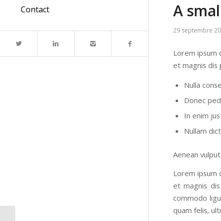
A smal
Contact
29 septembre 2
Lorem ipsum d
et magnis dis 
Nulla cons
Donec pede 
In enim jus
Nullam dic
Aenean vulputa
Lorem ipsum d
et magnis dis
commodo ligul
quam felis, ul