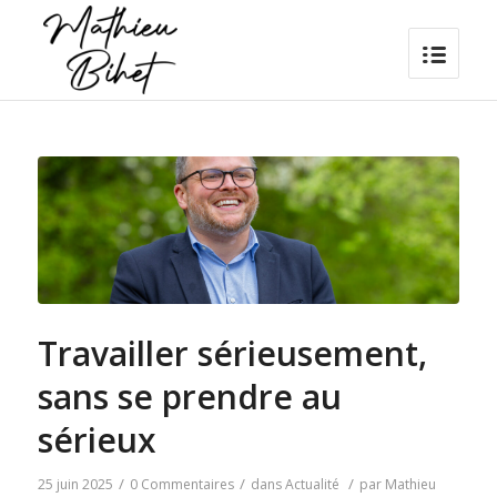
Travailler sérieusement,
sans se prendre au
sérieux
/
/
/
25 juin 2025
0 Commentaires
dans
Actualité
par
Mathieu